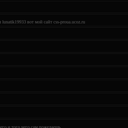
lunatik19933 вот мой сайт css-proua.ucoz.ru
о и того чего сам пожелаешь.