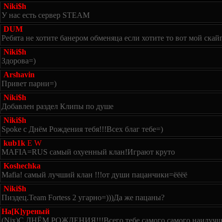
Niki$h
У нас есть сервер STEAM
DUM
Ребята не хотите банером обменяца если хотите то вот мой скайп 
Niki$h
Здорова=)
Arshavin
Привет парни=)
Niki$h
Добавлен раздел Клипы по душе
Niki$h
Spoke с Днём Рождения тебя!!!Всех благ тебе=)
kub1k
E
W
MAFIA=RUS самый охуенный клан!Играют круто
Koshechka
Mafia! самый лучший клан !!!от души пацанчики=ёёёё
Niki$h
Пиздец.Team Fortess 2 угарно=)))Да же пацаны?
На[К]уреный
(Nix)С ДНЁМ РОЖДЕНИЯ!!!Всего тебе самого самого наилучшег