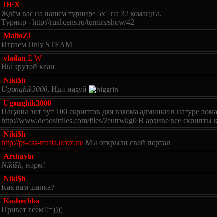
DEX
Ждём вac на нашем турнире 5х5 на 32 команды.
Турнир - http://rushcens.ru/turnirs/show/42
MafioZi
Играем Only STEAM
vladan
E
W
Вы крутой клан
Niki$h
Ugonghik3000
, Иди нахуй
Ugonghik3000
Пацаны вот тут 100 скриптов для взлома админки в натуре ломае
http://www.depositfiles.com/files/2eutrwkg0 В архиве все скрипт
Niki$h
http://ps-css-mafia.ucoz.ru/
Мы открыли свой портал
Arshavin
Niki$h
, норм!
Niki$h
Как вам шапка?
Koshechka
Привет всем!!=))))