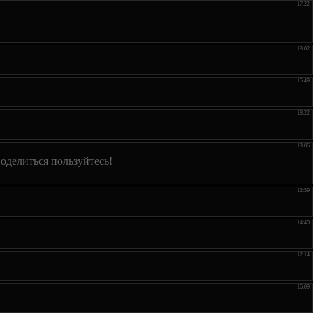
17:22
13:02
15:49
18:22
13:06
поделиться пользуйтесь!
12:59
14:40
12:14
16:09